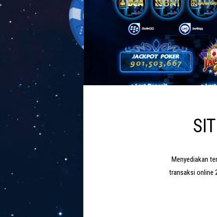
SI
Menyediakan tem
transaksi online