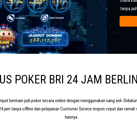
mana kali
tanpa jad
TUS POKER BRI 24 JAM BERLI
pat bermain judi poker secara online dengan menggunakan uang asli. Diduku
 24 jam tanpa offline dan pelayanan Customer Service respon cepat dan ramah
harinya.