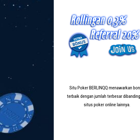
Situ Poker BERLINQQ menawarkan bo
terbaik dengan jumlah terbesar dibandin
situs poker online lainnya.