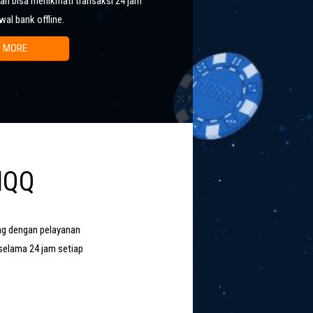
an bisa menikmati transaksi 24 jam
wal bank offline.
MORE
NQQ
ng dengan pelayanan
 selama 24 jam setiap